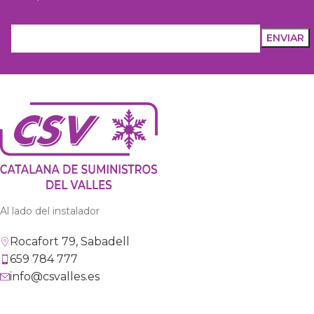
Al lado del instalador
Rocafort 79, Sabadell
659 784 777
info@csvalles.es