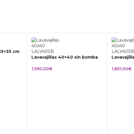
 35×35 cm
Lavavajillas 40×40 sin bomba
Lavavajil
1.590,00
€
1.851,00
€