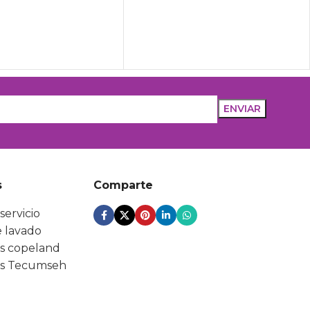
s
Comparte
servicio
 lavado
s copeland
s Tecumseh