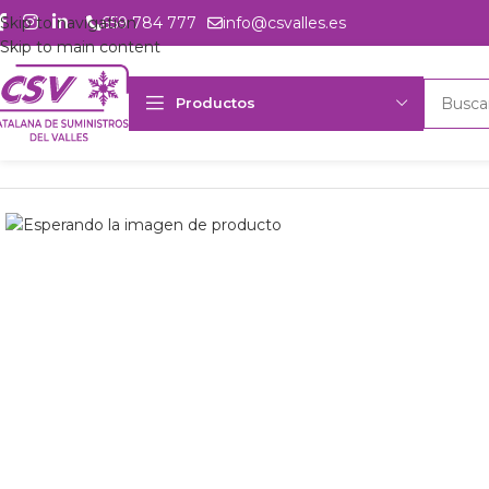
Skip to navigation
659 784 777
info@csvalles.es
Skip to main content
Productos
Inicio
Productos
Intercambio
Aeroevap. mural Frimetal MRX-2