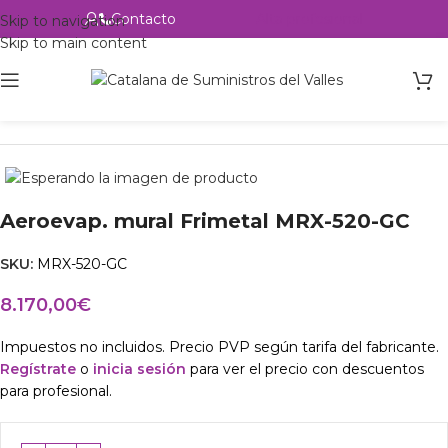
Contacto
Alta profesional
Skip to navigation
Skip to main content
Inicio
Productos
Intercambio
Aeroevap. mural Frimetal MRX-520-GC
SKU:
MRX-520-GC
8.170,00
€
Impuestos no incluidos. Precio PVP según tarifa del fabricante.
Regístrate
o
inicia sesión
para ver el precio con descuentos
para profesional.