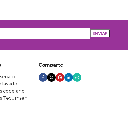
s
Comparte
servicio
 lavado
s copeland
s Tecumseh