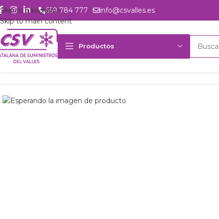
Skip to navigation
659 784 777
info@csvalles.es
Skip to main content
Productos
Inicio
Productos
Intercambio
Bandeja goteo 2.650 x 1.135