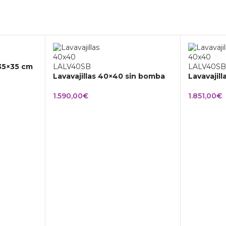
 35×35 cm
Lavavajillas 40×40 sin bomba
Lavavajil
1.590,00
€
1.851,00
€