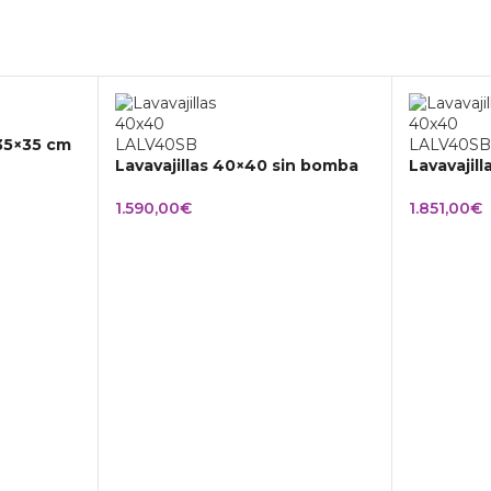
 35×35 cm
Lavavajillas 40×40 sin bomba
Lavavajil
1.590,00
€
1.851,00
€