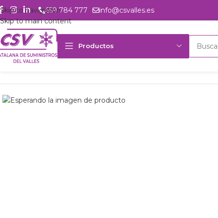
Skip to navigation
659 784 777
info@csvalles.es
Skip to main content
Productos
Inicio
Productos
Intercambio
Condensador Frimetal CBN-343