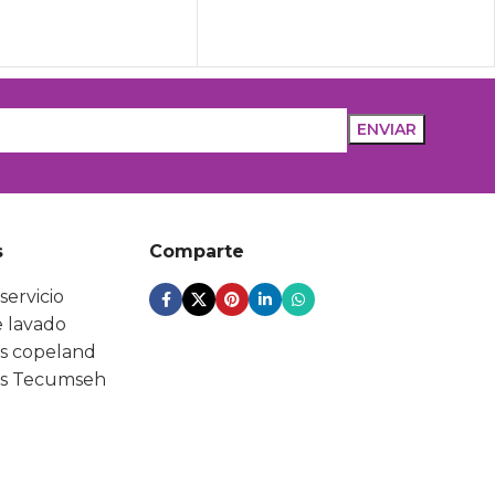
s
Comparte
servicio
 lavado
s copeland
s Tecumseh