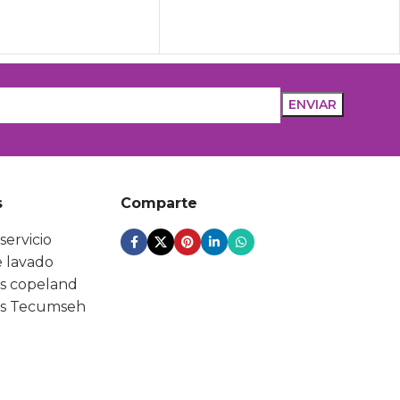
s
Comparte
servicio
 lavado
s copeland
s Tecumseh