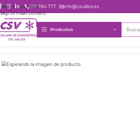
Skip to navigation
659 784 777
info@csvalles.es
Skip to main content
Productos
Inicio
Productos
Intercambio
Condensador Frimetal CBN-424