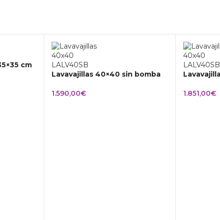
 35×35 cm
Lavavajillas 40×40 sin bomba
Lavavajil
1.590,00
€
1.851,00
€