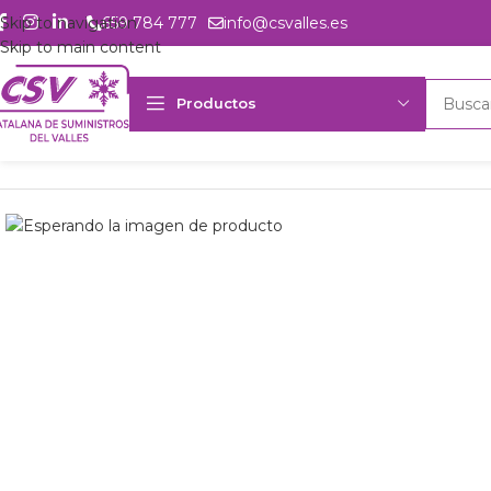
Skip to navigation
659 784 777
info@csvalles.es
Skip to main content
Productos
Inicio
Productos
Intercambio
Condensador Luve EAV6F7342