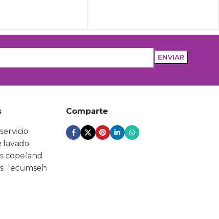
s
Comparte
servicio
 lavado
s copeland
s Tecumseh