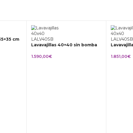
 35×35 cm
Lavavajillas 40×40 sin bomba
Lavavajil
1.590,00
€
1.851,00
€