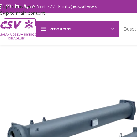
Skip to navigation
659 784 777
info@csvalles.es
Skip to main content
Productos
Inicio
Productos
Intercambio
Condensadores multitubulares de