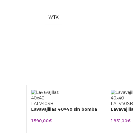
WTK
Lavavajillas 40×40 sin bomba
Lavavajil
1.590,00
€
1.851,00
€