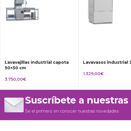
Lavavajillas industrial capota
Lavavasos industrial
50×50 cm
1.329,00
€
3.750,00
€
Suscríbete a nuestras
Se el primero en conocer nuestras novedades