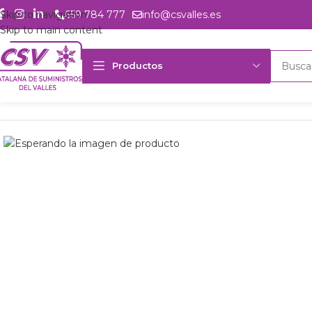
Skip to navigation
659 784 777
info@csvalles.es
Skip to main content
Productos
Inicio
Productos
Intercambio
Evaporador Friga-Bohn MH460R