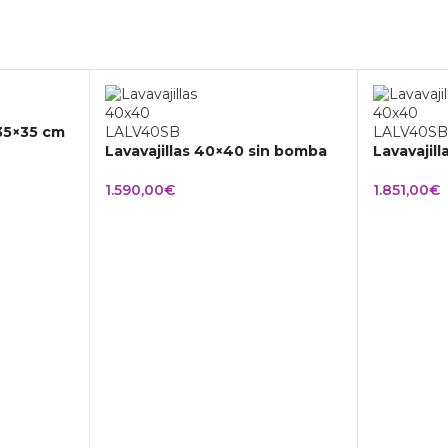
 35×35 cm
Lavavajillas 40×40 sin bomba
Lavavajil
1.590,00
€
1.851,00
€