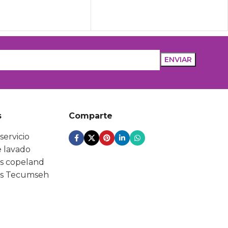
s
Comparte
servicio
 lavado
s copeland
s Tecumseh