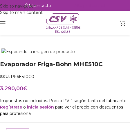
Contacto
Alta profesional
Skip to navigation
Skip to main content
Inicio
Productos
Intercambio
Evaporador Friga-Bohn MHE510C
SKU:
PF6E510C0
3.290,00
€
Impuestos no incluidos. Precio PVP según tarifa del fabricante.
Regístrate
o
inicia sesión
para ver el precio con descuentos
para profesional.