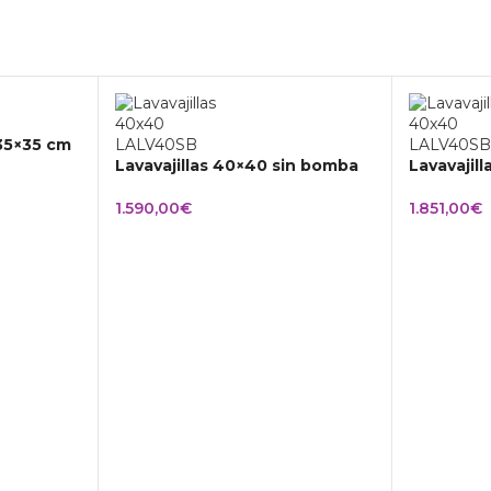
 35×35 cm
Lavavajillas 40×40 sin bomba
Lavavajil
1.590,00
€
1.851,00
€