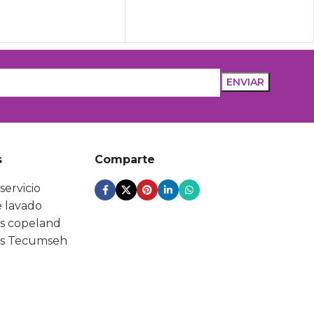
s
Comparte
servicio
 lavado
s copeland
s Tecumseh