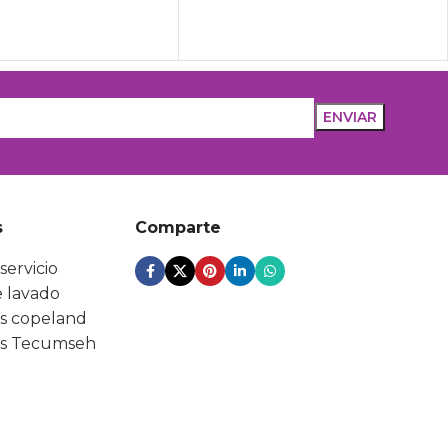
s
Comparte
servicio
 lavado
s copeland
s Tecumseh