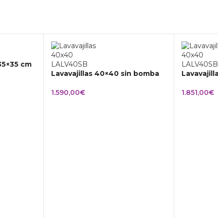
 35×35 cm
Lavavajillas 40×40 sin bomba
Lavavajil
1.590,00
€
1.851,00
€