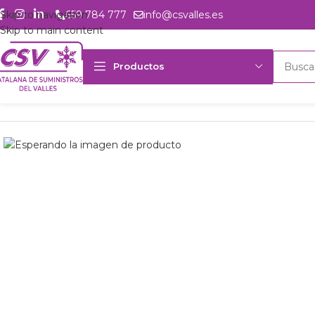
Skip to navigation
659 784 777
info@csvalles.es
Skip to main content
Productos
Inicio
Productos
Intercambio
Evaporador Frimetal FRM-445-GC