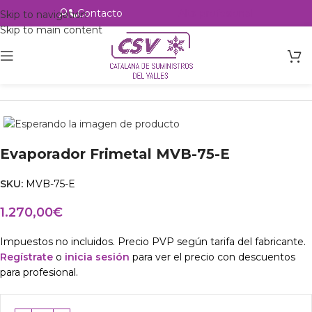
Contacto
Alta profesional
Skip to navigation
Skip to main content
Inicio
Productos
Intercambio
Evaporador Frimetal MVB-75-E
SKU:
MVB-75-E
1.270,00
€
Impuestos no incluidos. Precio PVP según tarifa del fabricante.
Regístrate
o
inicia sesión
para ver el precio con descuentos
para profesional.