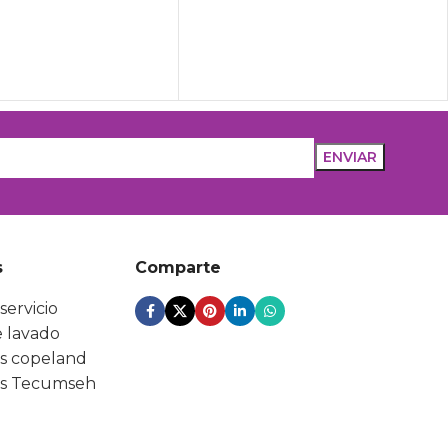
s
Comparte
servicio
 lavado
s copeland
s Tecumseh