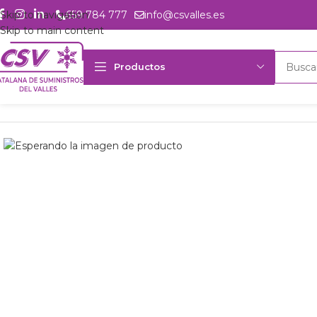
Skip to navigation
659 784 777
info@csvalles.es
Skip to main content
Productos
Inicio
Productos
Intercambio
Evaporador ind. Frimetal FRB-173