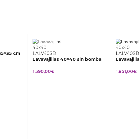
 35×35 cm
Lavavajillas 40×40 sin bomba
Lavavajil
1.590,00
€
1.851,00
€