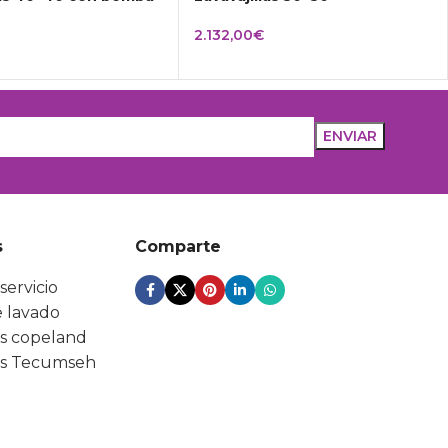
2.132,00
€
s
Comparte
servicio
 lavado
s copeland
s Tecumseh