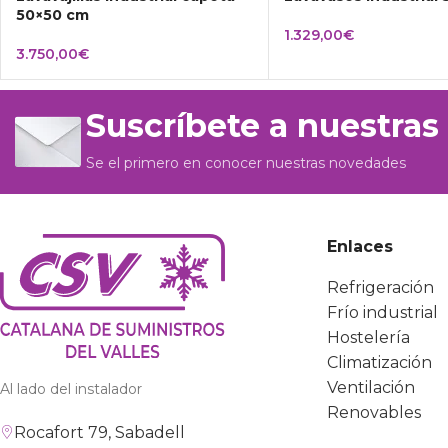
50×50 cm
1.329,00
€
3.750,00
€
Suscríbete a nuestras
Se el primero en conocer nuestras novedades
Enlaces
Refrigeración
Frío industrial
Hostelería
Climatización
Ventilación
Al lado del instalador
Renovables
Rocafort 79, Sabadell