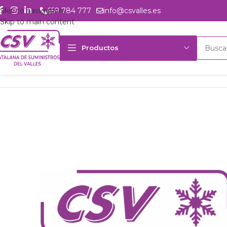
Skip to navigation
659 784 777
info@csvalles.es
Skip to main content
Productos
Inicio
Productos
Intercambio
Evaporador Luve F45HC1112N4