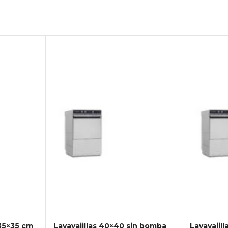
 35×35 cm
Lavavajillas 40×40 sin bomba
Lavavajil