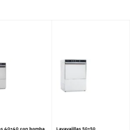
las 40×40 con bomba
Lavavajillas 50×50