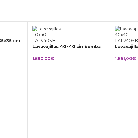
 35×35 cm
Lavavajillas 40×40 sin bomba
Lavavajil
1.590,00
€
1.851,00
€