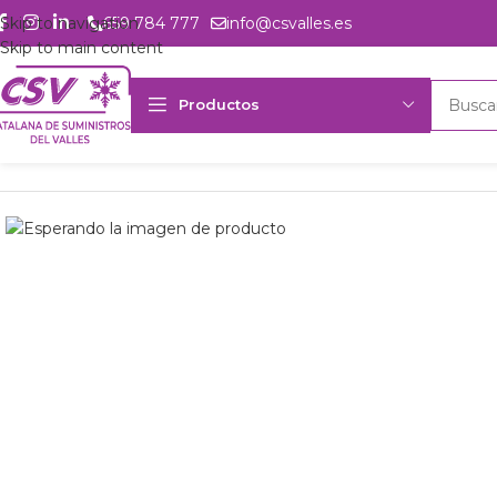
Skip to navigation
659 784 777
info@csvalles.es
Skip to main content
Productos
Inicio
Productos
Intercambio
Evaporador plaf. Frimetal PIBS-35