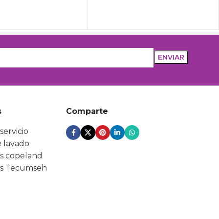
s
Comparte
servicio
 lavado
s copeland
s Tecumseh