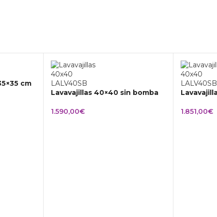
 35×35 cm
Lavavajillas 40×40 sin bomba
Lavavajil
1.590,00
€
1.851,00
€