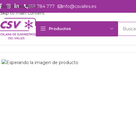
Skip to navigation
659 784 777
info@csvalles.es
Skip to main content
Productos
Inicio
Productos
Intercambio
Evaporador plaf. Frimetal PIBS-5