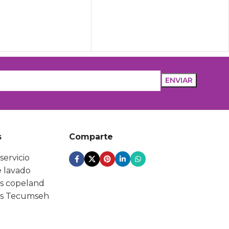
s
Comparte
servicio
 lavado
s copeland
s Tecumseh