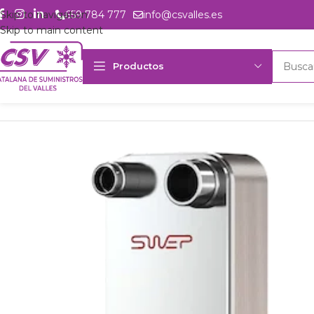
Skip to navigation
659 784 777
info@csvalles.es
Skip to main content
Productos
Inicio
Productos
Intercambio
Intercambiadores de placas
Inter