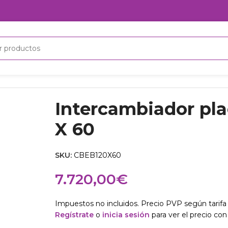
cambiador placas Swep B120 X 60
Intercambiador pl
X 60
SKU:
CBEB120X60
7.720,00
€
Impuestos no incluidos. Precio PVP según tarifa 
Regístrate
o
inicia sesión
para ver el precio con