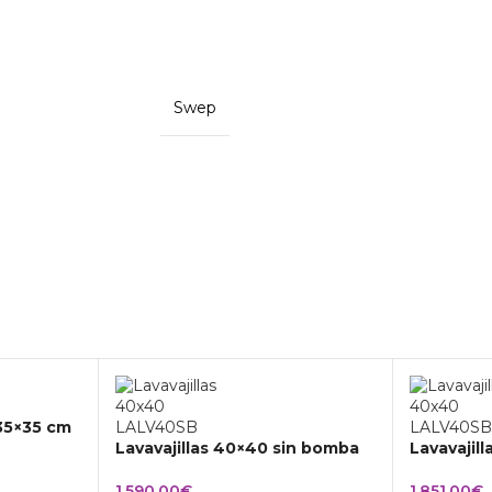
Swep
 35×35 cm
Lavavajillas 40×40 sin bomba
Lavavajil
1.590,00
€
1.851,00
€