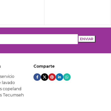
s
Comparte
servicio
 lavado
s copeland
s Tecumseh