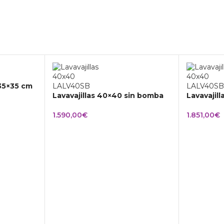
 35×35 cm
Lavavajillas 40×40 sin bomba
Lavavajil
1.590,00
€
1.851,00
€