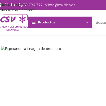
Skip to navigation
659 784 777
info@csvalles.es
Skip to main content
Productos
Inicio
Productos
Intercambio
Resistencia calef. flex. silicona 0