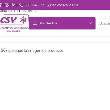
Skip to navigation
659 784 777
info@csvalles.es
Skip to main content
Productos
Inicio
Productos
Intercambio
Resistencia flex. sil. PVSFF10 24V