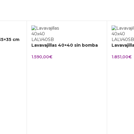
 35×35 cm
Lavavajillas 40×40 sin bomba
Lavavajil
1.590,00
€
1.851,00
€