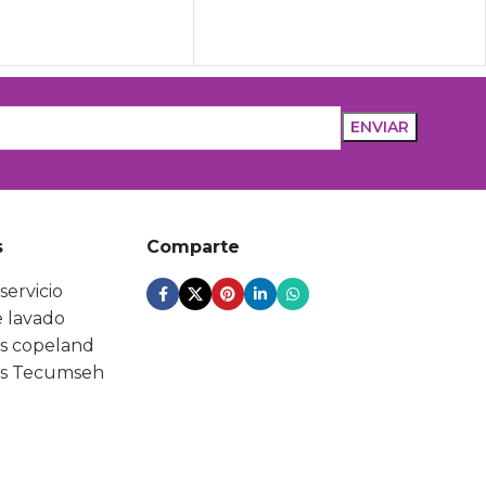
s
Comparte
servicio
 lavado
s copeland
s Tecumseh