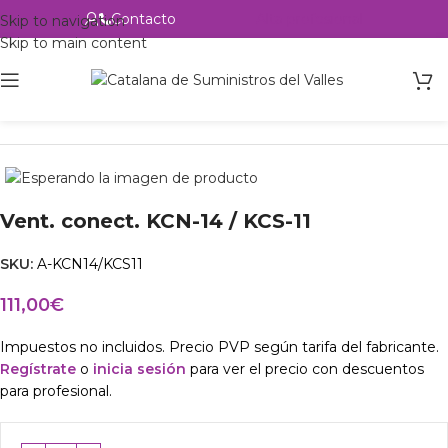
Contacto
Alta profesional
Skip to navigation
Skip to main content
Inicio
Productos
Intercambio
Vent. conect. KCN-14 / KCS-11
SKU:
A-KCN14/KCS11
111,00
€
Impuestos no incluidos. Precio PVP según tarifa del fabricante.
Regístrate
o
inicia sesión
para ver el precio con descuentos
para profesional.