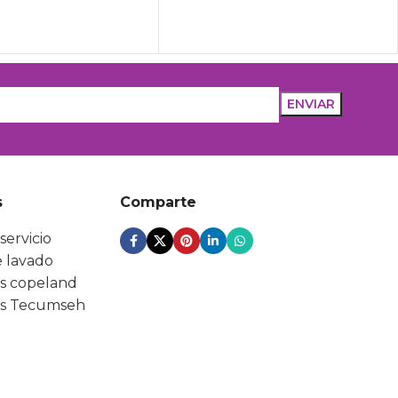
s
Comparte
servicio
 lavado
s copeland
s Tecumseh