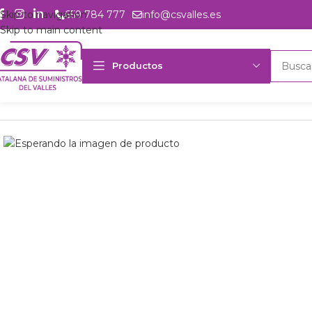
Skip to navigation
659 784 777
info@csvalles.es
Skip to main content
Productos
Inicio
Productos
Intercambio
Vent. conect. KCN-268 / KCS-214