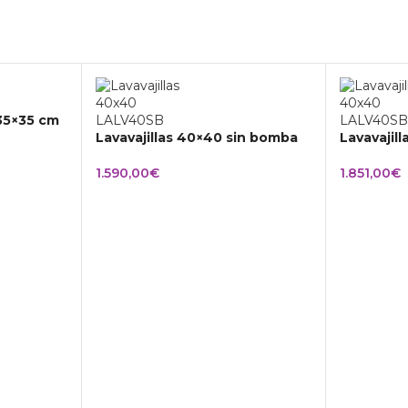
 35×35 cm
Lavavajillas 40×40 sin bomba
Lavavajil
1.590,00
€
1.851,00
€