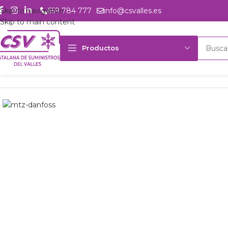
Skip to navigation
659 784 777
info@csvalles.es
Skip to main content
Productos
Inicio
Productos
Refrigeración
Compresores
Danfoss
MTZ28 J