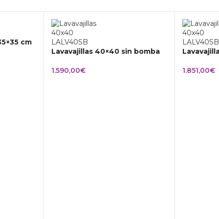
 35×35 cm
Lavavajillas 40×40 sin bomba
Lavavajil
1.590,00
€
1.851,00
€