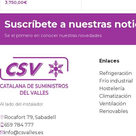
3.750,00
€
Suscríbete a nuestras noti
Se el primero en conocer nuestras novedades
Enlaces
Refrigeración
Frío industrial
Hostelería
Climatización
Ventilación
Al lado del instalador
Renovables
Rocafort 79, Sabadell
659 784 777
info@csvalles.es