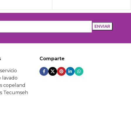
s
Comparte
servicio
 lavado
s copeland
s Tecumseh