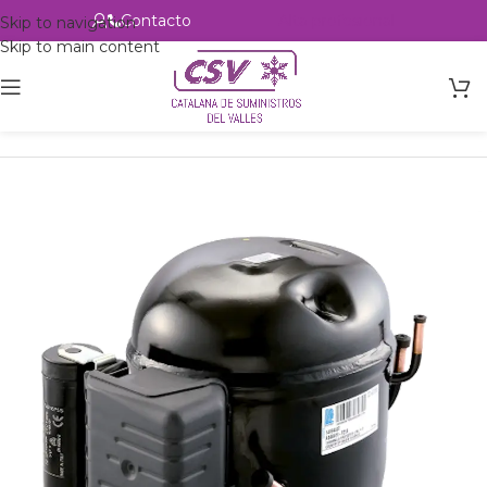
Contacto
Alta profesional
Skip to navigation
Skip to main content
Inicio
Productos
Refrigeración
Compresores
Tecumseh