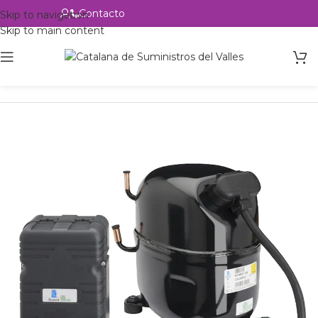
Contacto
Alta profesional
Skip to navigation
Skip to main content
Inicio
Productos
Refrigeración
Compresores
Tecumseh