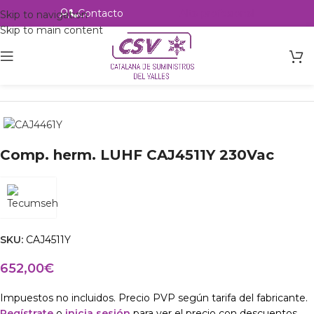
Contacto
Alta profesional
Skip to navigation
Skip to main content
Inicio
Productos
Refrigeración
Compresores
Tecumseh
Comp. herm. LUHF CAJ4511Y 230Vac
SKU:
CAJ4511Y
652,00
€
Impuestos no incluidos. Precio PVP según tarifa del fabricante.
Regístrate
o
inicia sesión
para ver el precio con descuentos