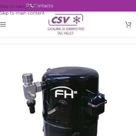
Contacto
Alta profesional
Skip to navigation
Skip to main content
Inicio
Productos
Refrigeración
Compresores
Tecumseh