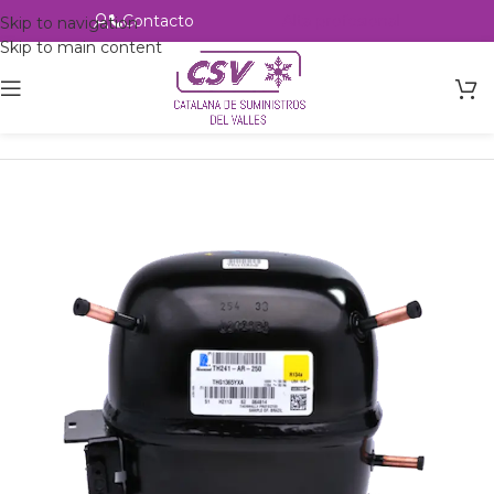
Contacto
Alta profesional
Skip to navigation
Skip to main content
Inicio
Productos
Refrigeración
Compresores
Tecumseh