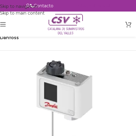
Contacto
Alta profesional
Skip to navigation
Skip to main content
Inicio
Productos
Refrigeración
Control de circuito
Termostatos
Danfoss