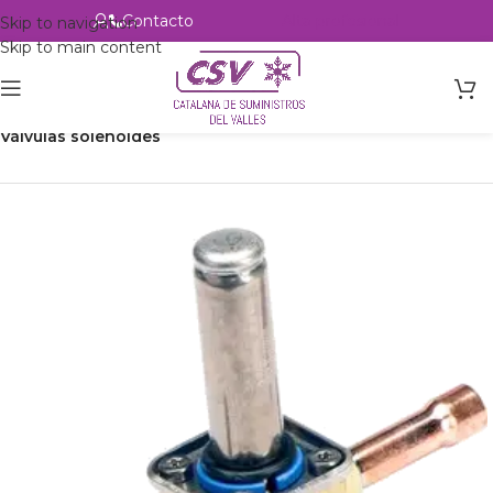
Contacto
Alta profesional
Skip to navigation
Skip to main content
Inicio
Productos
Refrigeración
Control de circuito
Válvulas solenoides