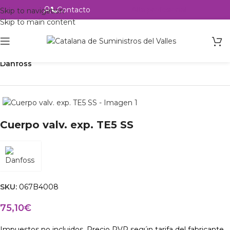
Contacto
Alta profesional
Skip to navigation
Skip to main content
Inicio
Productos
Refrigeración
Control de circuito
Válvulas
Danfoss
Cuerpo valv. exp. TE5 SS
SKU:
067B4008
75,10
€
Impuestos no incluidos. Precio PVP según tarifa del fabricante.