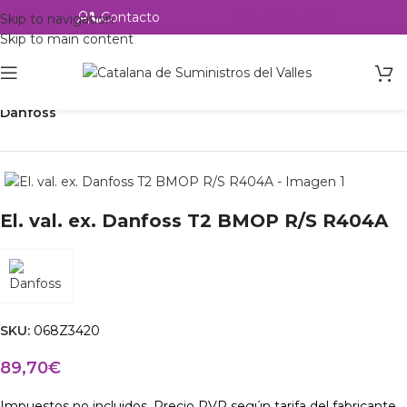
Contacto
Alta profesional
Skip to navigation
Skip to main content
Inicio
Productos
Refrigeración
Control de circuito
Válvulas
Danfoss
El. val. ex. Danfoss T2 BMOP R/S R404A
SKU:
068Z3420
89,70
€
Impuestos no incluidos. Precio PVP según tarifa del fabricante.