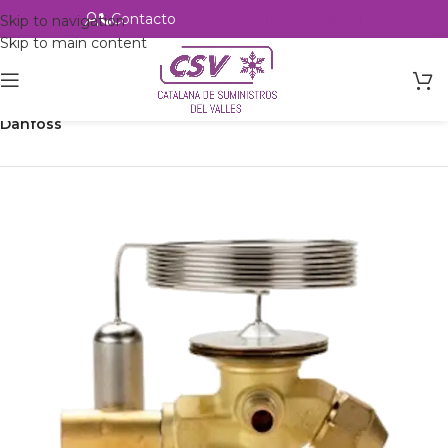
Contacto
Alta profesional
Skip to navigation
Skip to main content
Inicio
Productos
Refrigeración
Control de circuito
Válvulas
Danfoss