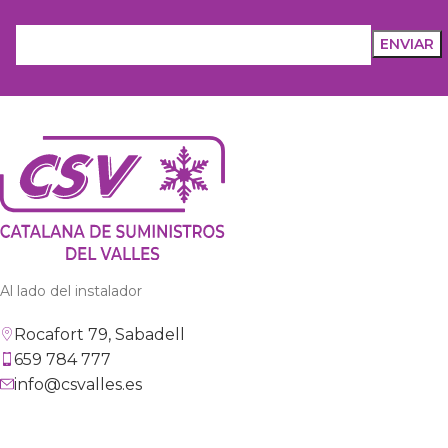
Al lado del instalador
Rocafort 79, Sabadell
659 784 777
info@csvalles.es