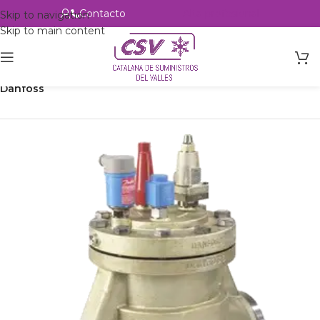
Contacto
Alta profesional
Skip to navigation
Skip to main content
Inicio
Productos
Refrigeración
Control de circuito
Válvulas
Danfoss