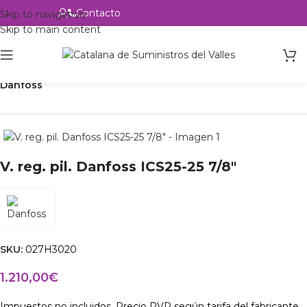
Contacto
Alta profesional
Skip to navigation
Skip to main content
Inicio
Productos
Refrigeración
Control de circuito
Válvulas
Danfoss
V. reg. pil. Danfoss ICS25-25 7/8″
SKU:
027H3020
1.210,00
€
Impuestos no incluidos. Precio PVP según tarifa del fabricante.