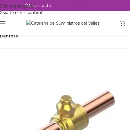
Contacto
Alta profesional
Skip to navigation
Skip to main content
Inicio
Productos
Refrigeración
Control de circuito
Válvulas
Danfoss