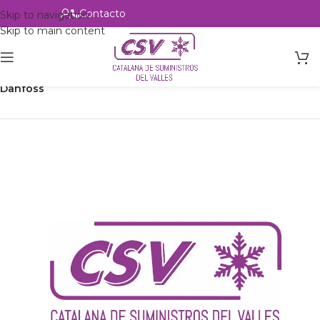
Contacto
Alta profesional
Skip to navigation
Skip to main content
Inicio
Productos
Refrigeración
Control de circuito
Válvulas
Danfoss