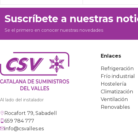
Suscríbete a nuestras noti
Se el primero en conocer nuestras novedades
Enlaces
Refrigeración
Frío industrial
Hostelería
Climatización
Ventilación
Al lado del instalador
Renovables
Rocafort 79, Sabadell
659 784 777
info@csvalles.es