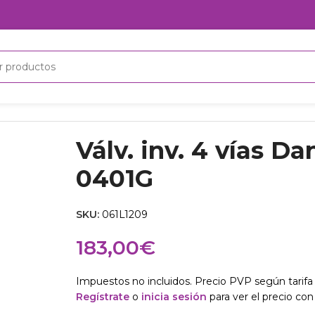
oss
Válv. inv. 4 vías Danfoss STF-0401G
Válv. inv. 4 vías D
0401G
SKU:
061L1209
183,00
€
Impuestos no incluidos. Precio PVP según tarifa 
Regístrate
o
inicia sesión
para ver el precio con