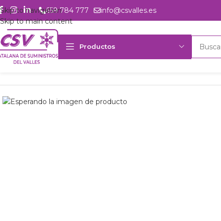
Skip to navigation
659 784 777
info@csvalles.es
Skip to main content
Productos
Inicio
Productos
Refrigeración
Control de circuito
Válvulas
Danf