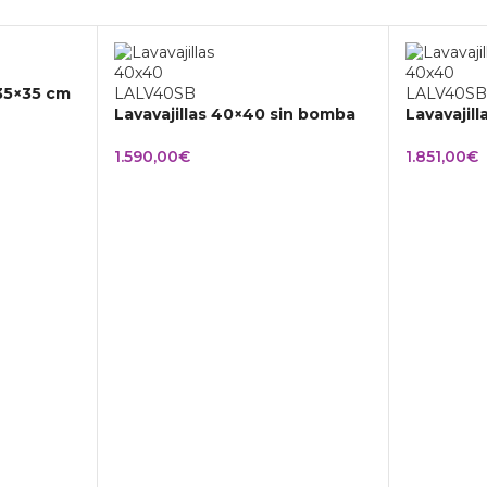
 35×35 cm
Lavavajillas 40×40 sin bomba
Lavavajil
1.590,00
€
1.851,00
€