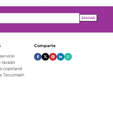
s
Comparte
servicio
 lavado
s copeland
s Tecumseh