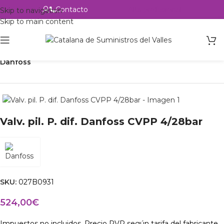
Contacto
Alta profesional
Skip to navigation
Skip to main content
Inicio
Productos
Refrigeración
Control de circuito
Válvulas
Danfoss
Valv. pil. P. dif. Danfoss CVPP 4/28bar
SKU:
027B0931
524,00
€
Impuestos no incluidos. Precio PVP según tarifa del fabricante.