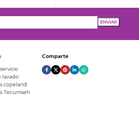
s
Comparte
servicio
 lavado
s copeland
s Tecumseh