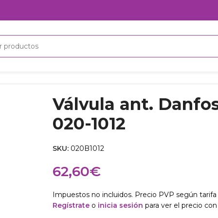
oss
Válvula ant. Danfoss NRV12sX4 020-1012
Válvula ant. Danf
020-1012
SKU:
020B1012
62,60
€
Impuestos no incluidos. Precio PVP según tarifa 
Regístrate
o
inicia sesión
para ver el precio con