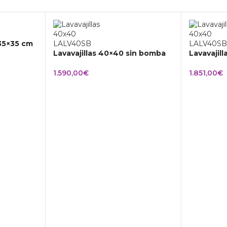
 35×35 cm
Lavavajillas 40×40 sin bomba
Lavavajil
1.590,00
€
1.851,00
€