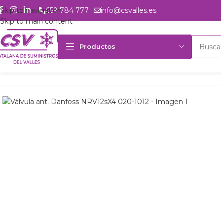
Skip to navigation
659 784 777
info@csvalles.es
Skip to main content
Productos
Inicio
Productos
Refrigeración
Control de circuito
Válvulas
Danf