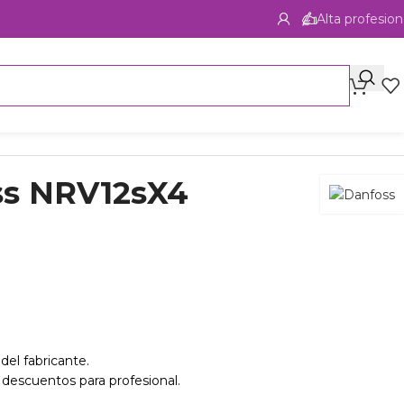
Alta profesion
oss NRV12sX4
del fabricante.
 descuentos para profesional.