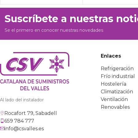
Suscríbete a nuestras noti
Se el primero en conocer nuestras novedades
Enlaces
Refrigeración
Frío industrial
Hostelería
Climatización
Ventilación
Al lado del instalador
Renovables
Rocafort 79, Sabadell
659 784 777
info@csvalles.es