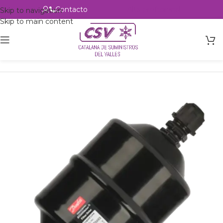
Contacto
Alta profesional
Skip to navigation
Skip to main content
Inicio
Productos
Refrigeración
Filtros
Danfoss