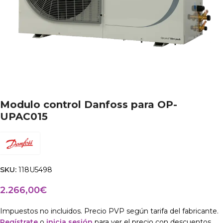
Modulo control Danfoss para OP-
UPAC015
SKU:
118U5498
2.266,00
€
Impuestos no incluidos. Precio PVP según tarifa del fabricante.
Regístrate
o
inicia sesión
para ver el precio con descuentos