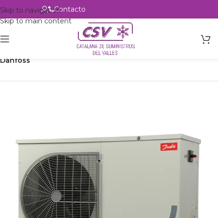
Contacto
Alta profesional
Skip to navigation
Skip to main content
Inicio
Productos
Refrigeración
Unidades Condensadoras
Danfoss