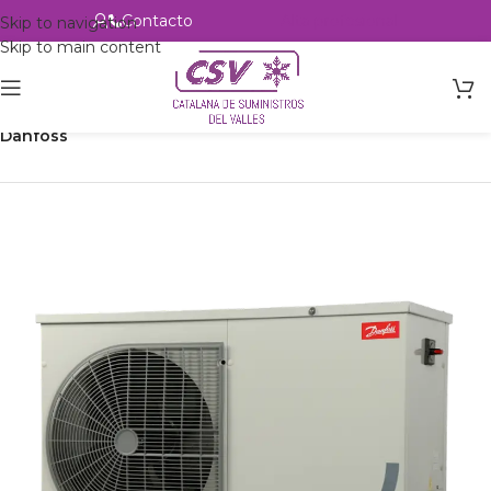
Contacto
Alta profesional
Skip to navigation
Skip to main content
Inicio
Productos
Refrigeración
Unidades Condensadoras
Danfoss