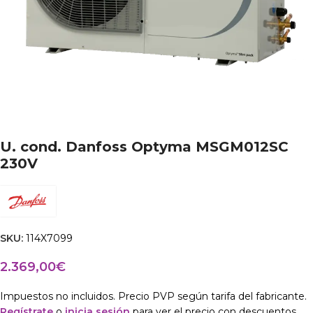
U. cond. Danfoss Optyma MSGM012SC
230V
SKU:
114X7099
2.369,00
€
Impuestos no incluidos. Precio PVP según tarifa del fabricante.
Regístrate
o
inicia sesión
para ver el precio con descuentos