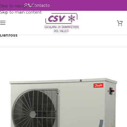
Contacto
Alta profesional
Skip to navigation
Skip to main content
Inicio
Productos
Refrigeración
Unidades Condensadoras
Danfoss