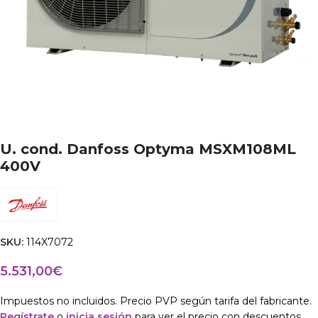
U. cond. Danfoss Optyma MSXM108ML
400V
SKU:
114X7072
5.531,00
€
Impuestos no incluidos. Precio PVP según tarifa del fabricante.
Regístrate
o
inicia sesión
para ver el precio con descuentos