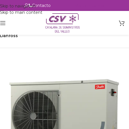
Contacto
Alta profesional
Skip to navigation
Skip to main content
Inicio
Productos
Refrigeración
Unidades Condensadoras
Danfoss