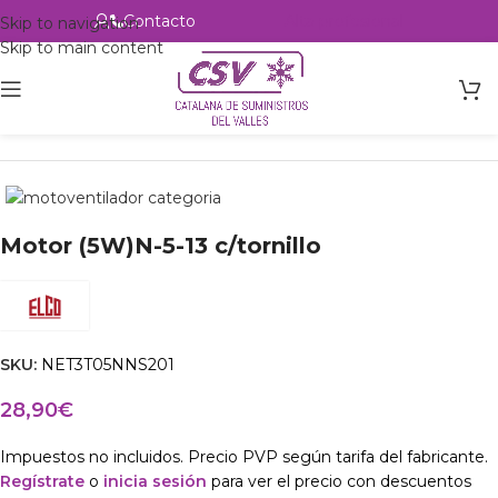
Contacto
Alta profesional
Skip to navigation
Skip to main content
Inicio
Productos
Ventilación
Motoventiladores
Motor (5W)N-5-13 c/tornillo
SKU:
NET3T05NNS201
28,90
€
Impuestos no incluidos. Precio PVP según tarifa del fabricante.
Regístrate
o
inicia sesión
para ver el precio con descuentos