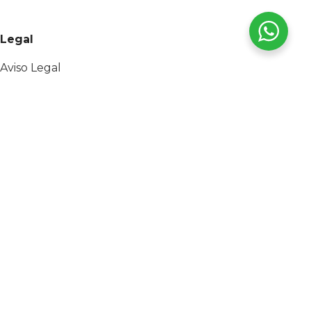
Legal
Aviso Legal
Política de privacidad
Política de cookies
Sobre nosotros
Alta profesional
Destacados
Armarios de servicio
Maquinas de lavado
Compresores copeland
Compresores Tecumseh