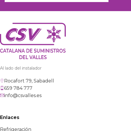
Al lado del instalador
Rocafort 79, Sabadell
659 784 777
info@csvalles.es
Enlaces
Refrigeración