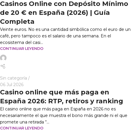
Casinos Online con Depósito Mínimo
de 20 € en España (2026) | Guía
Completa
Veinte euros. No es una cantidad simbólica como el euro de un
café, pero tampoco es el salario de una semana. En el
ecosistema del casi...
CONTINUAR LEYENDO
Sin categoría
06 Jul 2026
Casino online que más paga en
España 2026: RTP, retiros y ranking
El casino online que más paga en España en 2026 no es
necesariamente el que muestra el bono más grande ni el que
promete una retirada “...
CONTINUAR LEYENDO