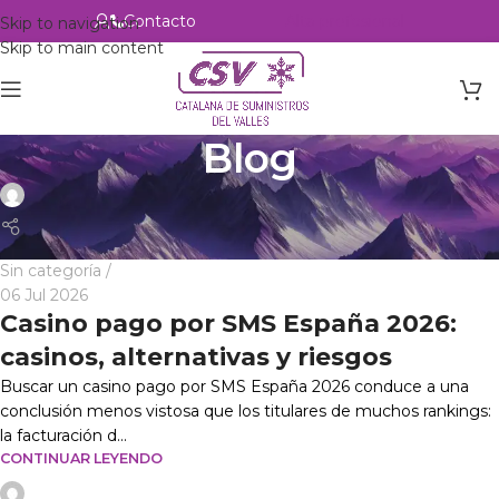
Contacto
Alta profesional
Skip to navigation
Skip to main content
Blog
Sin categoría
06 Jul 2026
Casino pago por SMS España 2026:
casinos, alternativas y riesgos
Buscar un casino pago por SMS España 2026 conduce a una
conclusión menos vistosa que los titulares de muchos rankings:
la facturación d...
CONTINUAR LEYENDO