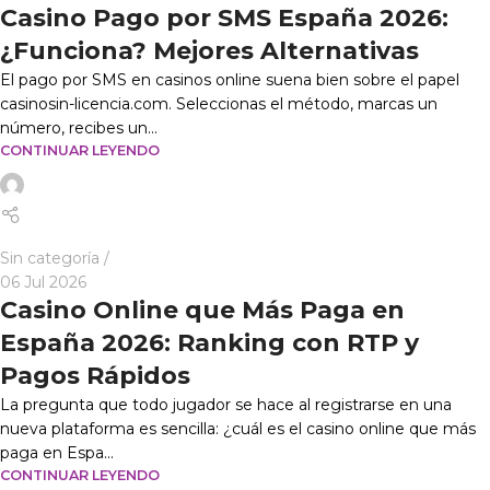
Casino Pago por SMS España 2026:
¿Funciona? Mejores Alternativas
El pago por SMS en casinos online suena bien sobre el papel
casinosin-licencia.com. Seleccionas el método, marcas un
número, recibes un...
CONTINUAR LEYENDO
Sin categoría
06 Jul 2026
Casino Online que Más Paga en
España 2026: Ranking con RTP y
Pagos Rápidos
La pregunta que todo jugador se hace al registrarse en una
nueva plataforma es sencilla: ¿cuál es el casino online que más
paga en Espa...
CONTINUAR LEYENDO