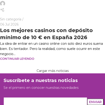
Sin categoría
06 Jul 2026
Los mejores casinos con depósito
mínimo de 10 € en España 2026
La idea de entrar en un casino online con solo diez euros suena
bien. Es tentador. Pero la realidad, como suele ocurrir en este
negocio...
CONTINUAR LEYENDO
Cargar más noticias
Suscríbete a nuestras noticias
Se el primero en conocer nuestras novedades