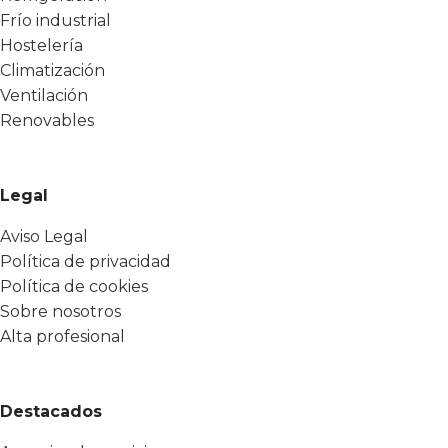
Frío industrial
Hostelería
Climatización
Ventilación
Renovables
Legal
Aviso Legal
Política de privacidad
Política de cookies
Sobre nosotros
Alta profesional
Destacados