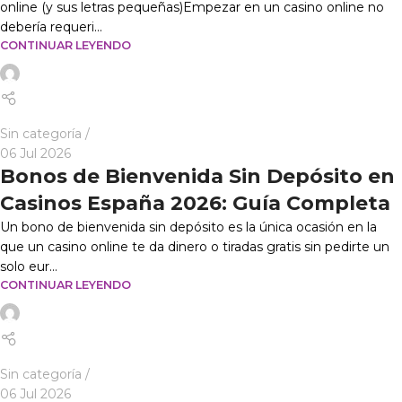
online (y sus letras pequeñas)Empezar en un casino online no
debería requeri...
CONTINUAR LEYENDO
Sin categoría
06 Jul 2026
Bonos de Bienvenida Sin Depósito en
Casinos España 2026: Guía Completa
Un bono de bienvenida sin depósito es la única ocasión en la
que un casino online te da dinero o tiradas gratis sin pedirte un
solo eur...
CONTINUAR LEYENDO
Sin categoría
06 Jul 2026