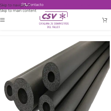
Contacto
Alta profesional
Skip to navigation
Skip to main content
Inicio
Productos
Accesorios
Aislante